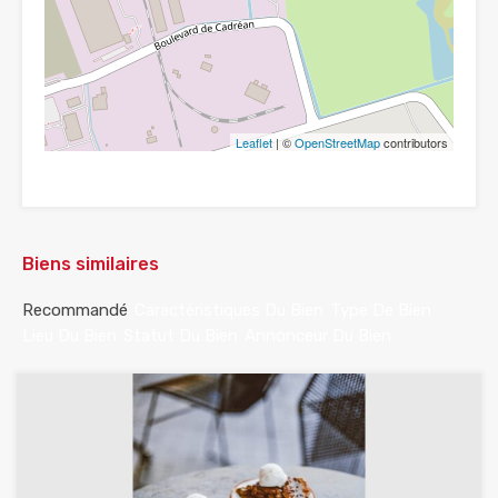
Leaflet
| ©
OpenStreetMap
contributors
Biens similaires
Recommandé
Caractéristiques Du Bien
Type De Bien
Lieu Du Bien
Statut Du Bien
Annonceur Du Bien