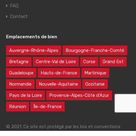
FAQ
Contact
Emplacements de bien
Auvergne-Rhône-Alpes
Bourgogne-Franche-Comté
Bretagne
Centre-Val de Loire
Corse
Grand Est
Guadeloupe
Hauts-de-France
Martinique
Normandie
Nouvelle-Aquitaine
Occitanie
Pays de la Loire
Provence-Alpes-Côte d’Azur
Réunion
Île-de-France
© 2021. Ce site est protégé par les lois et conventions
nationales et internationales sur le droit d'auteur