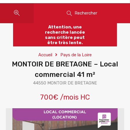
Rechercher
Attention, une
recherche lancée
sans critère peut
être très lente.
Accueil
Pays de la Loire
MONTOIR DE BRETAGNE – Local
commercial 41 m²
44550 MONTOIR DE BRETAGNE
700€ /mois HC