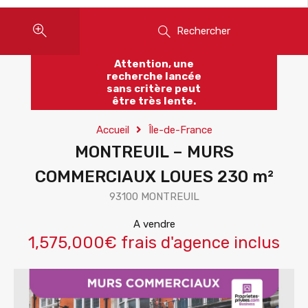
Rechercher
Attention, une
recherche lancée
sans critère peut
être très lente.
Accueil
Île-de-France
MONTREUIL – MURS
COMMERCIAUX LOUES 230 m²
93100 MONTREUIL
A vendre
1,575,000€ frais d'agence inclus