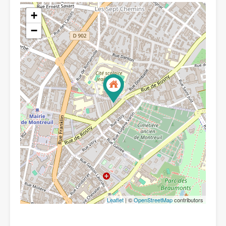
+
−
Leaflet
| ©
OpenStreetMap
contributors