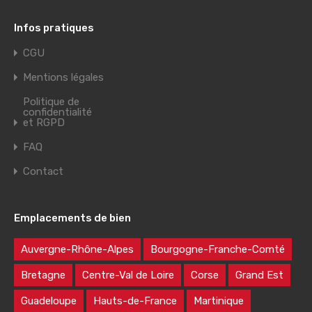
Infos pratiques
CGU
Mentions légales
Politique de
confidentialité
et RGPD
FAQ
Contact
Emplacements de bien
Auvergne-Rhône-Alpes
Bourgogne-Franche-Comté
Bretagne
Centre-Val de Loire
Corse
Grand Est
Guadeloupe
Hauts-de-France
Martinique