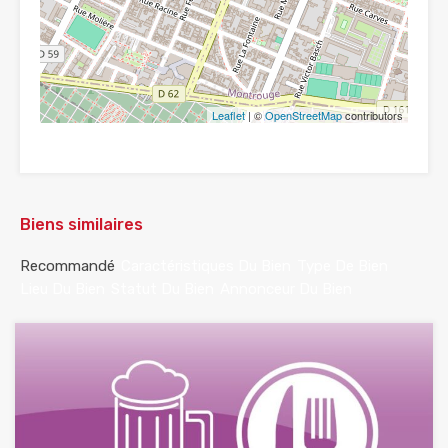
Leaflet
| ©
OpenStreetMap
contributors
Biens similaires
Recommandé
Caractéristiques Du Bien
Type De Bien
Lieu Du Bien
Statut Du Bien
Annonceur Du Bien