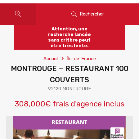
Rechercher
Attention, une
recherche lancée
sans critère peut
être très lente.
Accueil
Île-de-France
MONTROUGE – RESTAURANT 100
COUVERTS
92120 MONTROUGE
308,000€ frais d'agence inclus