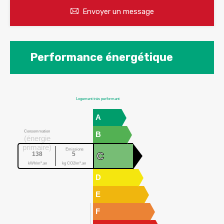
Envoyer un message
Performance énergétique
Logement très performant
A
Consommation
B
(énergie
primaire)
Emissions
C
138
5
kWh/m².an
kg CO2/m².an
D
E
F