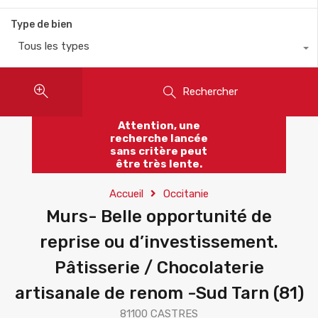
Type de bien
Tous les types
Rechercher
Attention, une
recherche lancée
sans critère peut
être très lente.
Accueil
Occitanie
Murs- Belle opportunité de
reprise ou d’investissement.
Pâtisserie / Chocolaterie
artisanale de renom -Sud Tarn (81)
81100 CASTRES