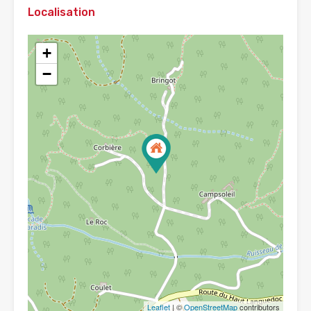
Localisation
+
−
Leaflet
| ©
OpenStreetMap
contributors