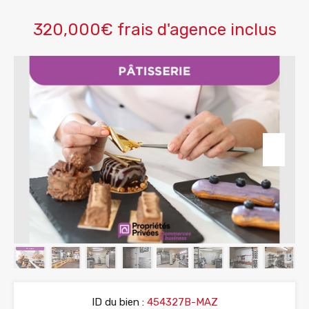
320,000€ frais d'agence inclus
ID du bien :
454327B-MAZ