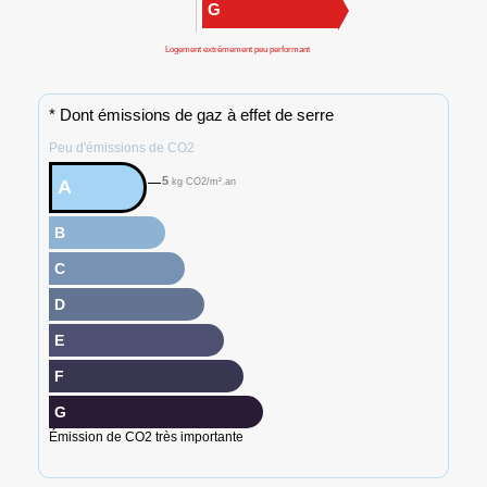
G
Logement extrêmement peu performant
* Dont émissions de gaz à effet de serre
Peu d'émissions de CO2
5
A
kg CO2/m².an
B
C
D
E
F
G
Émission de CO2 très importante