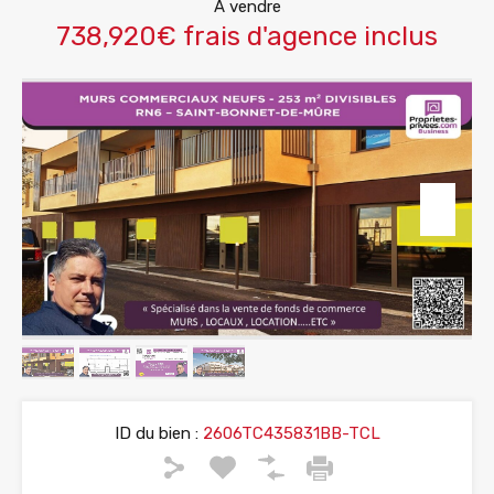
A vendre
738,920€ frais d'agence inclus
ID du bien :
2606TC435831BB-TCL