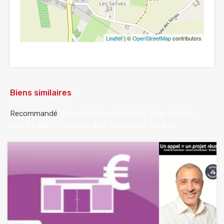
Leaflet
| ©
OpenStreetMap
contributors
Biens similaires
Recommandé
Caractéristiques Du Bien
Type De Bien
Lieu Du Bien
Statut Du Bien
Annonceur Du Bien