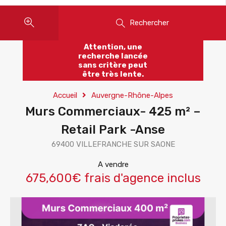
Rechercher
Attention, une
recherche lancée
sans critère peut
être très lente.
Accueil
Auvergne-Rhône-Alpes
Murs Commerciaux- 425 m² –
Retail Park -Anse
69400 VILLEFRANCHE SUR SAONE
A vendre
675,600€ frais d'agence inclus