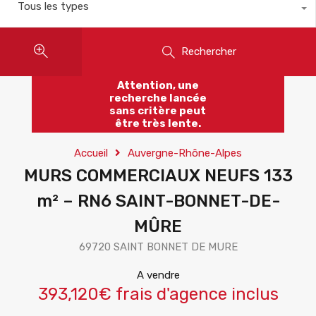
Tous les types
Rechercher
Attention, une
recherche lancée
sans critère peut
être très lente.
Accueil
Auvergne-Rhône-Alpes
MURS COMMERCIAUX NEUFS 133
m² – RN6 SAINT-BONNET-DE-
MÛRE
69720 SAINT BONNET DE MURE
A vendre
393,120€ frais d'agence inclus