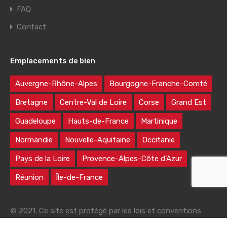
FAQ
Contact
Emplacements de bien
Auvergne-Rhône-Alpes
Bourgogne-Franche-Comté
Bretagne
Centre-Val de Loire
Corse
Grand Est
Guadeloupe
Hauts-de-France
Martinique
Normandie
Nouvelle-Aquitaine
Occitanie
Pays de la Loire
Provence-Alpes-Côte d’Azur
Réunion
Île-de-France
© 2021. Ce site est protégé par les lois et conventions
nationales et internationales sur le droit d'auteur