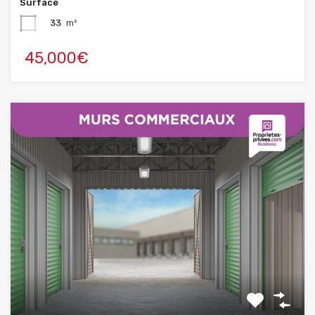
Surface
33
m²
45,000€