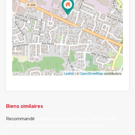
Leaflet
| ©
OpenStreetMap
contributors
Biens similaires
Recommandé
Caractéristiques Du Bien
Type De Bien
Lieu Du Bien
Statut Du Bien
Annonceur Du Bien