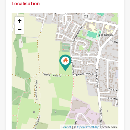
Localisation
+
−
Leaflet
| ©
OpenStreetMap
contributors