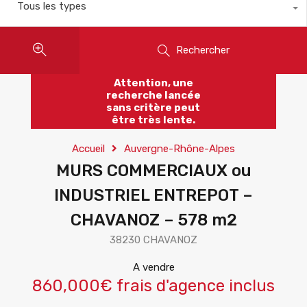
Tous les types
Rechercher
Attention, une
recherche lancée
sans critère peut
être très lente.
Accueil
Auvergne-Rhône-Alpes
MURS COMMERCIAUX ou
INDUSTRIEL ENTREPOT –
CHAVANOZ – 578 m2
38230 CHAVANOZ
A vendre
860,000€ frais d'agence inclus