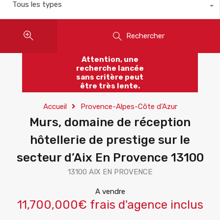
Tous les types
Rechercher
Attention, une
recherche lancée
sans critère peut
être très lente.
Accueil
Provence-Alpes-Côte d’Azur
Murs, domaine de réception
hôtellerie de prestige sur le
secteur d’Aix En Provence 13100
13100 AIX EN PROVENCE
A vendre
11,700,000€ frais d'agence inclus