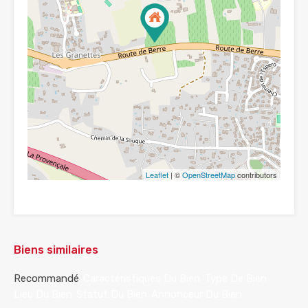
Leaflet
| ©
OpenStreetMap
contributors
Biens similaires
Recommandé
Caractéristiques Du Bien
Type De Bien
Lieu Du Bien
Statut Du Bien
Annonceur Du Bien