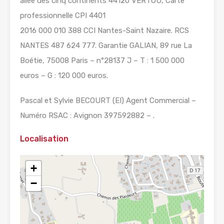
allée des cinq continents 44120 VERTOU, Carte
professionnelle CPI 4401
2016 000 010 388 CCI Nantes-Saint Nazaire. RCS
NANTES 487 624 777. Garantie GALIAN, 89 rue La
Boétie, 75008 Paris – n°28137 J – T : 1 500 000
euros – G : 120 000 euros.
Pascal et Sylvie BECOURT (EI) Agent Commercial –
Numéro RSAC : Avignon 397592882 – .
Localisation
+
−