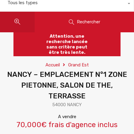
Tous les types
Rechercher
Attention, une
recherche lancée
sans critère peut
être très lente.
Accueil
Grand Est
NANCY – EMPLACEMENT N°1 ZONE
PIETONNE, SALON DE THE,
TERRASSE
54000 NANCY
A vendre
70,000€ frais d'agence inclus