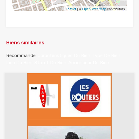
Leaflet
| ©
OpenStreetMap
contributors
Biens similaires
Recommandé
Caractéristiques Du Bien
Type De Bien
Lieu Du Bien
Statut Du Bien
Annonceur Du Bien