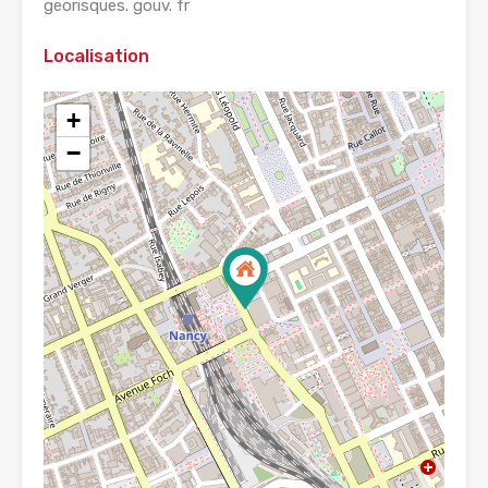
georisques. gouv. fr
Localisation
+
−