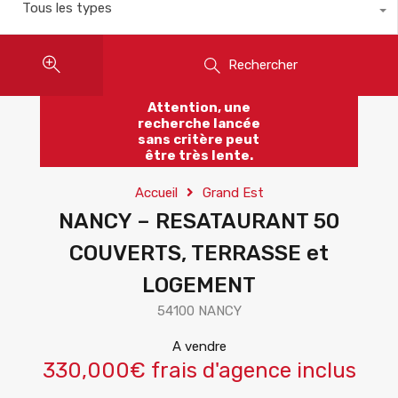
Tous les types
Rechercher
Attention, une
recherche lancée
sans critère peut
être très lente.
Accueil
Grand Est
NANCY – RESATAURANT 50
COUVERTS, TERRASSE et
LOGEMENT
54100 NANCY
A vendre
330,000€ frais d'agence inclus