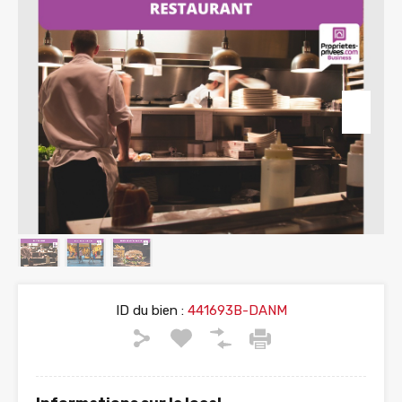
ID du bien :
441693B-DANM