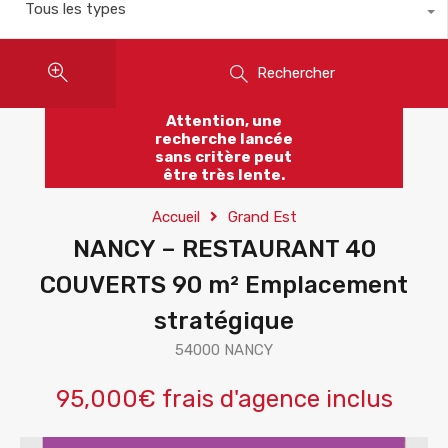
Tous les types
Rechercher
Attention, une
recherche lancée
sans critère peut
être très lente.
Accueil
Grand Est
NANCY – RESTAURANT 40
COUVERTS 90 m² Emplacement
stratégique
54000 NANCY
95,000€ frais d'agence inclus