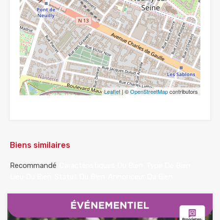
Leaflet
| ©
OpenStreetMap
contributors
Biens similaires
Recommandé
Caractéristiques Du Bien
Type De Bien
Lieu Du Bien
Statut Du Bien
Annonceur Du Bien