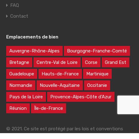
FAQ
Contact
Emplacements de bien
Auvergne-Rhône-Alpes
Bourgogne-Franche-Comté
Bretagne
Centre-Val de Loire
Corse
Grand Est
Guadeloupe
Hauts-de-France
Martinique
Normandie
Nouvelle-Aquitaine
Occitanie
Pays de la Loire
Provence-Alpes-Côte d’Azur
Réunion
Île-de-France
© 2021. Ce site est protégé par les lois et conventions
nationales et internationales sur le droit d'auteur