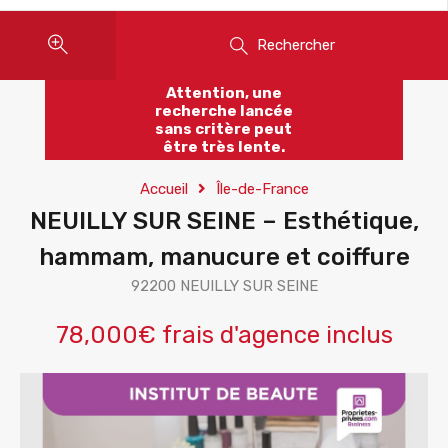
Rechercher
Attention, une
recherche lancée
sans critère peut
être très lente.
Accueil
Île-de-France
NEUILLY SUR SEINE – Esthétique,
hammam, manucure et coiffure
92200 NEUILLY SUR SEINE
78,000€ frais d'agence inclus