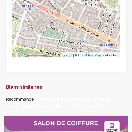
Leaflet
| ©
OpenStreetMap
contributors
Biens similaires
Recommandé
Caractéristiques Du Bien
Type De Bien
Lieu Du Bien
Statut Du Bien
Annonceur Du Bien