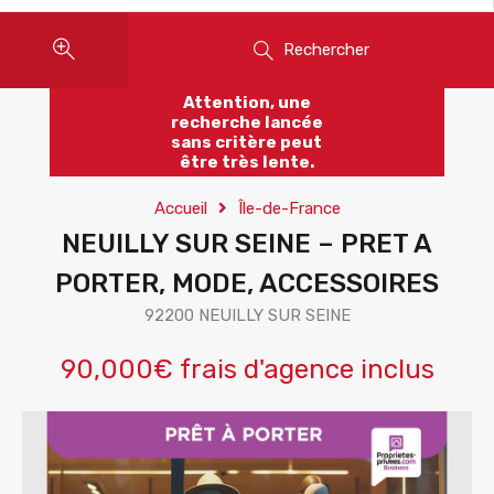
Rechercher
Attention, une
recherche lancée
sans critère peut
être très lente.
Accueil
Île-de-France
NEUILLY SUR SEINE – PRET A
PORTER, MODE, ACCESSOIRES
92200 NEUILLY SUR SEINE
90,000€ frais d'agence inclus