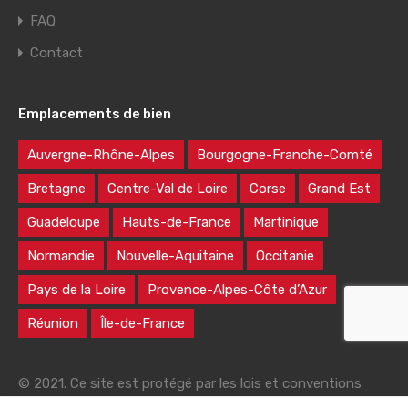
FAQ
Contact
Emplacements de bien
Auvergne-Rhône-Alpes
Bourgogne-Franche-Comté
Bretagne
Centre-Val de Loire
Corse
Grand Est
Guadeloupe
Hauts-de-France
Martinique
Normandie
Nouvelle-Aquitaine
Occitanie
Pays de la Loire
Provence-Alpes-Côte d’Azur
Réunion
Île-de-France
© 2021. Ce site est protégé par les lois et conventions