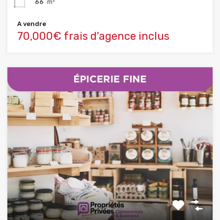
66
m²
A vendre
70,000€ frais d'agence inclus