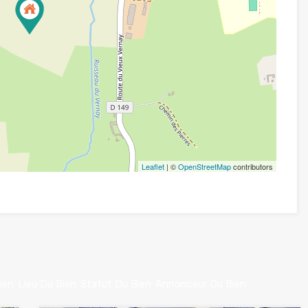
Leaflet
| ©
OpenStreetMap
contributors
ien
Lieu Du Bien
Statut Du Bien
Annonceur Du Bien