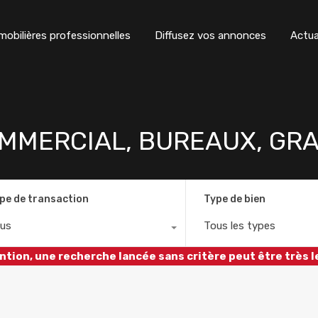
obilières professionnelles
Diffusez vos annonces
Actua
MMERCIAL, BUREAUX, GRA
pe de transaction
Type de bien
us
Tous les types
ntion, une recherche lancée sans critère peut être très l