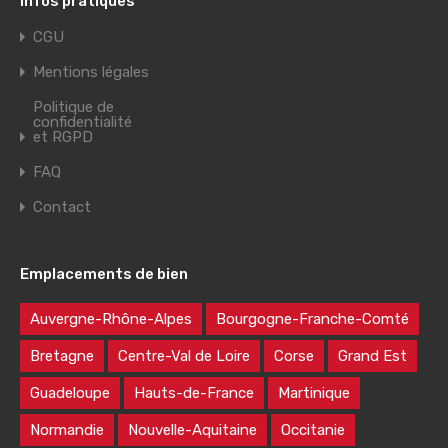
Infos pratiques
CGU
Mentions légales
Politique de
confidentialité
et RGPD
FAQ
Contact
Emplacements de bien
Auvergne-Rhône-Alpes
Bourgogne-Franche-Comté
Bretagne
Centre-Val de Loire
Corse
Grand Est
Guadeloupe
Hauts-de-France
Martinique
Normandie
Nouvelle-Aquitaine
Occitanie