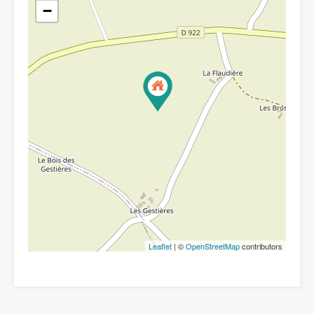
−
Leaflet
| ©
OpenStreetMap
contributors