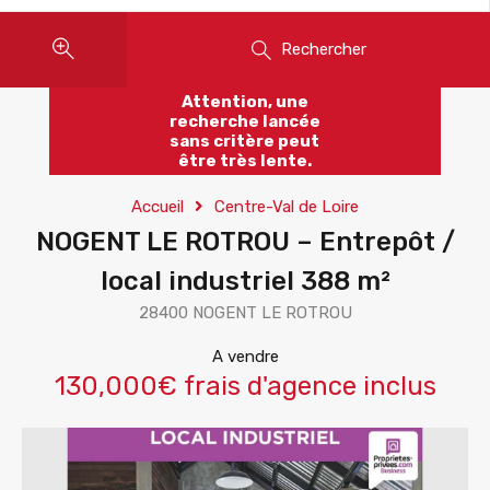
Rechercher
Attention, une
recherche lancée
sans critère peut
être très lente.
Accueil
Centre-Val de Loire
NOGENT LE ROTROU – Entrepôt /
local industriel 388 m²
28400 NOGENT LE ROTROU
A vendre
130,000€ frais d'agence inclus