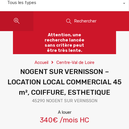
Tous les types
Rechercher
Attention, une
recherche lancée
sans critère peut
être très lente.
Accueil
Centre-Val de Loire
NOGENT SUR VERNISSON –
LOCATION LOCAL COMMERCIAL 45
m², COIFFURE, ESTHETIQUE
45290 NOGENT SUR VERNISSON
A louer
340€ /mois HC