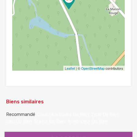
Leaflet
| ©
OpenStreetMap
contributors
Biens similaires
Recommandé
Caractéristiques Du Bien
Type De Bien
Lieu Du Bien
Statut Du Bien
Annonceur Du Bien