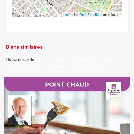
Leaflet
| ©
OpenStreetMap
contributors
Biens similaires
Recommandé
Caractéristiques Du Bien
Type De Bien
Lieu Du Bien
Statut Du Bien
Annonceur Du Bien