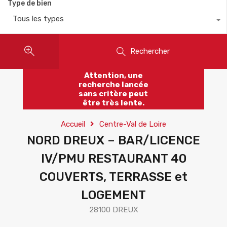
Type de bien
Tous les types
Rechercher
Attention, une
recherche lancée
sans critère peut
être très lente.
Accueil
Centre-Val de Loire
NORD DREUX – BAR/LICENCE
IV/PMU RESTAURANT 40
COUVERTS, TERRASSE et
LOGEMENT
28100 DREUX