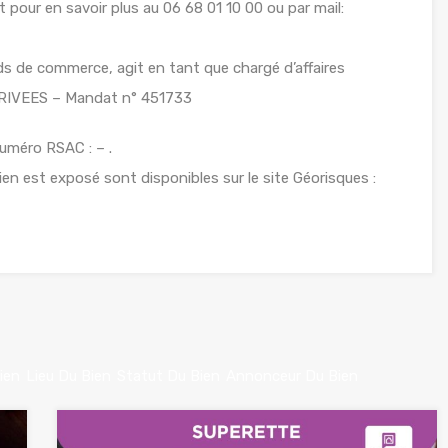
ur en savoir plus au 06 68 01 10 00 ou par mail:
 de commerce, agit en tant que chargé d’affaires
RIVEES – Mandat n° 451733
uméro RSAC : – .
ien est exposé sont disponibles sur le site Géorisques :
ien
Lieu Du Bien
Statut Du Bien
Annonceur Du Bien