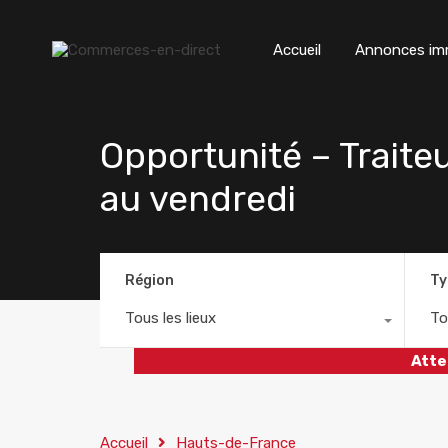
Accueil
Annonces imm
Opportunité – Traiteu
au vendredi
Région
Ty
Tous les lieux
To
Atte
Accueil
Hauts-de-France