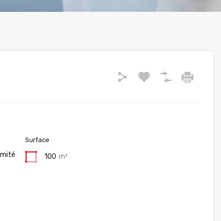
Surface
imité
100
m²