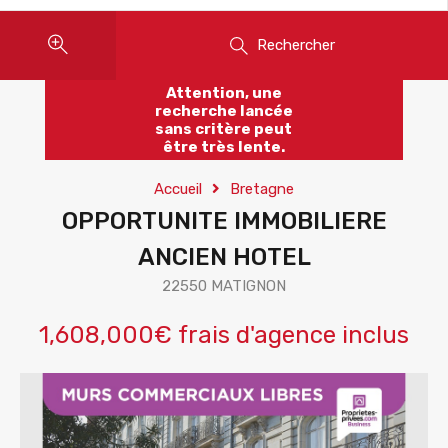
Rechercher
Attention, une
recherche lancée
sans critère peut
être très lente.
Accueil
Bretagne
OPPORTUNITE IMMOBILIERE
ANCIEN HOTEL
22550 MATIGNON
1,608,000€ frais d'agence inclus