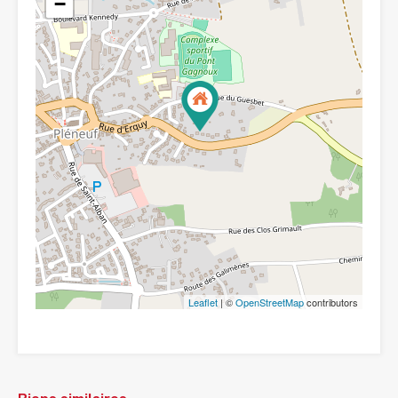
−
Leaflet
| ©
OpenStreetMap
contributors