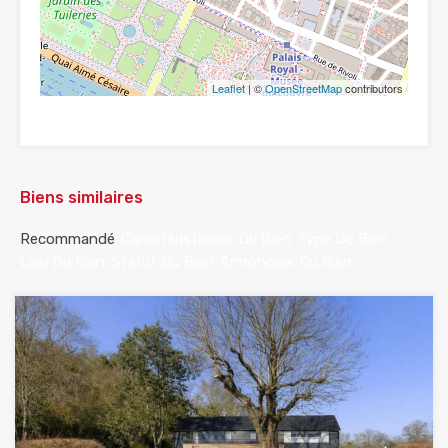
Leaflet
| ©
OpenStreetMap
contributors
Biens similaires
Recommandé
Caractéristiques Du Bien
Type De Bien
Lieu Du Bien
Statut Du Bien
Annonceur Du Bien