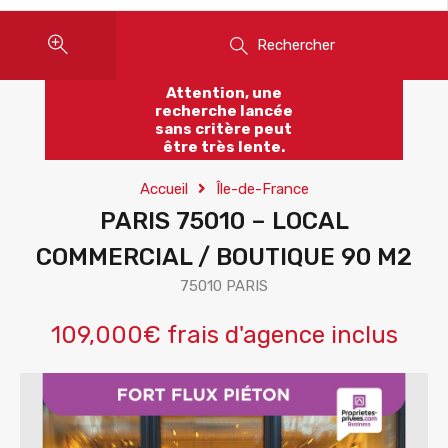
Rechercher
Attention, une
recherche lancée
sans critère peut
être très lente.
Accueil
Île-de-France
PARIS 75010 – LOCAL
COMMERCIAL / BOUTIQUE 90 M2
75010 PARIS
109,000€ frais d'agence inclus