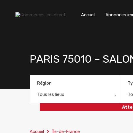
Accueil
Annonces imm
PARIS 75010 – SAL
Région
Ty
Tous les lieux
To
Atte
Accueil
Île-de-France