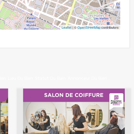
Leaflet
| ©
OpenStreetMap
contributors
ien
Lieu Du Bien
Statut Du Bien
Annonceur Du Bien