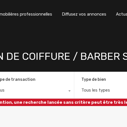
obilières professionnelles
Diffusez vos annonces
Actua
ON DE COIFFURE / BARBER
pe de transaction
Type de bien
us
Tous les types
ntion, une recherche lancée sans critère peut être très l