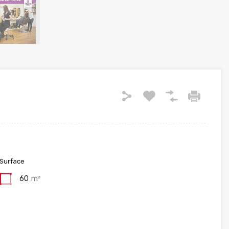
Surface
60
m²