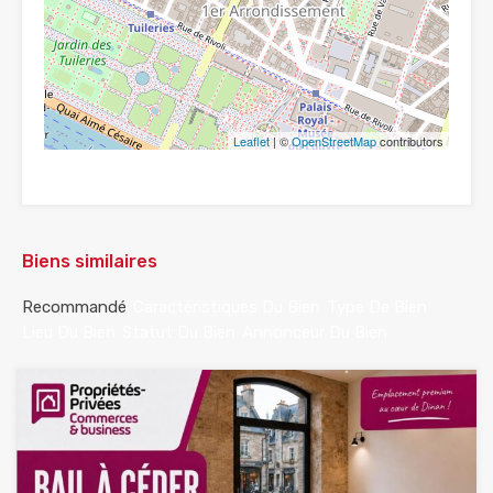
Leaflet
| ©
OpenStreetMap
contributors
Biens similaires
Recommandé
Caractéristiques Du Bien
Type De Bien
Lieu Du Bien
Statut Du Bien
Annonceur Du Bien