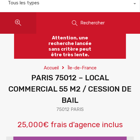
Tous les types
Rechercher
Attention, une
recherche lancée
sans critère peut
être très lente.
Accueil
Île-de-France
PARIS 75012 – LOCAL
COMMERCIAL 55 M2 / CESSION DE
BAIL
75012 PARIS
25,000€ frais d'agence inclus