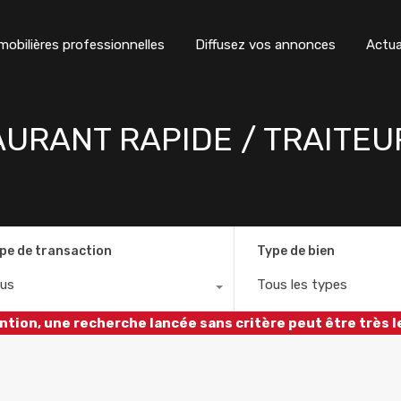
obilières professionnelles
Diffusez vos annonces
Actua
TAURANT RAPIDE / TRAITE
pe de transaction
Type de bien
us
Tous les types
ntion, une recherche lancée sans critère peut être très l