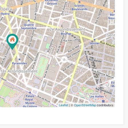
Leaflet
| ©
OpenStreetMap
contributors