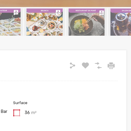
Surface
 Bar
36
m²