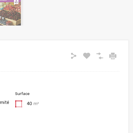
Surface
imité
40
m²