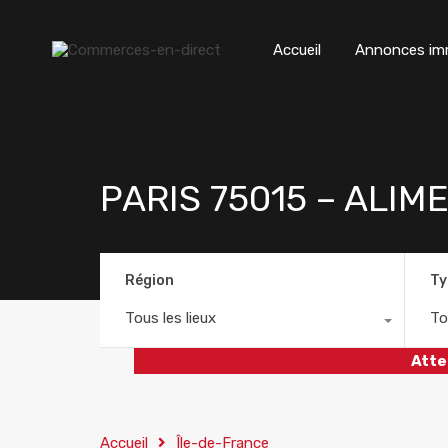
Accueil
Annonces imm
PARIS 75015 – ALIM
Région
Ty
Tous les lieux
To
Atte
Accueil
Île-de-France