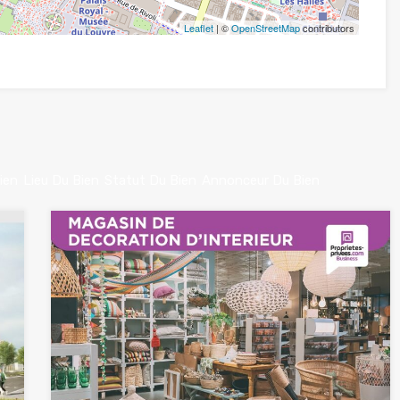
Leaflet
| ©
OpenStreetMap
contributors
ien
Lieu Du Bien
Statut Du Bien
Annonceur Du Bien