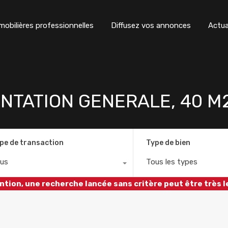
obilières professionnelles
Diffusez vos annonces
Actua
ENTATION GENERALE, 40 M
pe de transaction
Type de bien
us
Tous les types
ntion, une recherche lancée sans critère peut être très l