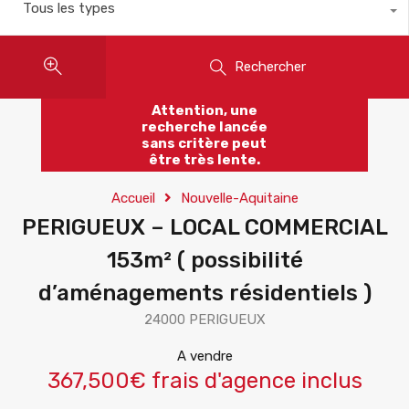
Tous les types
Rechercher
Attention, une
recherche lancée
sans critère peut
être très lente.
Accueil
Nouvelle-Aquitaine
PERIGUEUX – LOCAL COMMERCIAL
153m² ( possibilité
d’aménagements résidentiels )
24000 PERIGUEUX
A vendre
367,500€ frais d'agence inclus