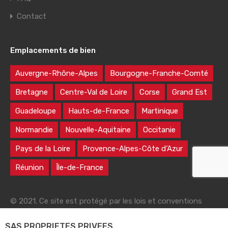
Contact
Emplacements de bien
Auvergne-Rhône-Alpes
Bourgogne-Franche-Comté
Bretagne
Centre-Val de Loire
Corse
Grand Est
Guadeloupe
Hauts-de-France
Martinique
Normandie
Nouvelle-Aquitaine
Occitanie
Pays de la Loire
Provence-Alpes-Côte d’Azur
Réunion
Île-de-France
© 2021. Ce site est protégé par les lois et conventions
nationales et internationales sur le droit d'auteur
SAS PROPRIETES PRIVEES