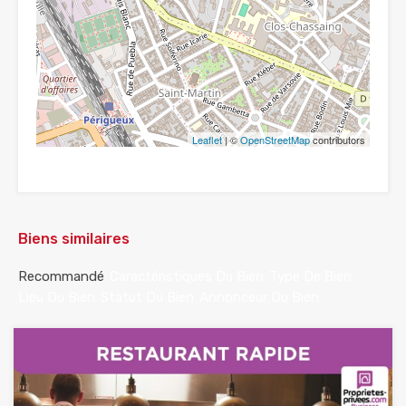
Leaflet
| ©
OpenStreetMap
contributors
Biens similaires
Recommandé
Caractéristiques Du Bien
Type De Bien
Lieu Du Bien
Statut Du Bien
Annonceur Du Bien