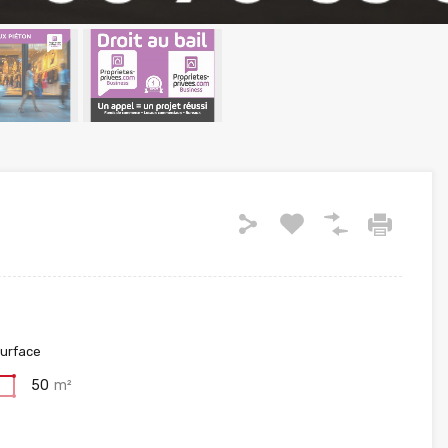
urface
50
m²