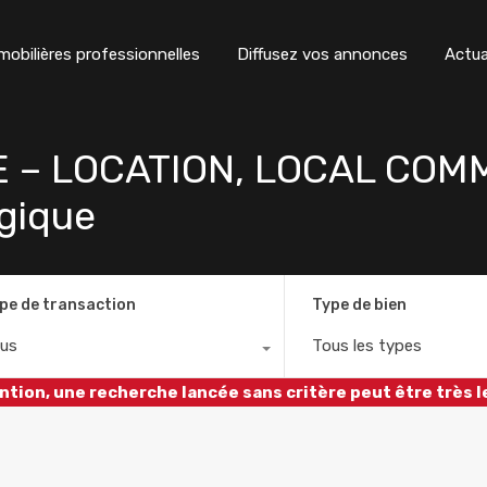
obilières professionnelles
Diffusez vos annonces
Actua
 – LOCATION, LOCAL COMM
gique
pe de transaction
Type de bien
us
Tous les types
ntion, une recherche lancée sans critère peut être très l