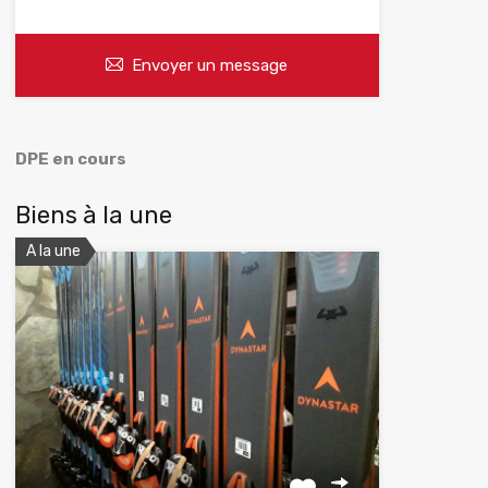
Envoyer un message
DPE en cours
Biens à la une
A la une