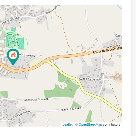
Leaflet
| ©
OpenStreetMap
contributors