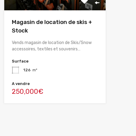
Magasin de location de skis +
Stock
Vends magasin de location de Skis/Snow
accessoires, textiles et souvenirs…
Surface
126
m²
A vendre
250,000€