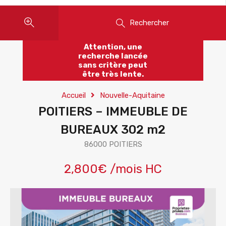
Rechercher
Attention, une
recherche lancée
sans critère peut
être très lente.
Accueil
Nouvelle-Aquitaine
POITIERS – IMMEUBLE DE
BUREAUX 302 m2
86000 POITIERS
2,800€ /mois HC