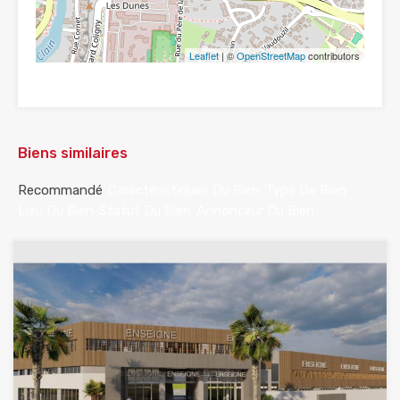
Leaflet
| ©
OpenStreetMap
contributors
Biens similaires
Recommandé
Caractéristiques Du Bien
Type De Bien
Lieu Du Bien
Statut Du Bien
Annonceur Du Bien