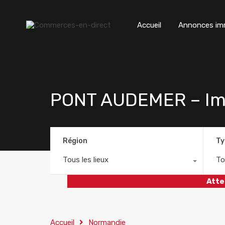
Accueil
Annonces imm
PONT AUDEMER – Imm
Région
Ty
Tous les lieux
To
Atte
Accueil
Normandie