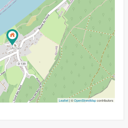
Leaflet
| ©
OpenStreetMap
contributors