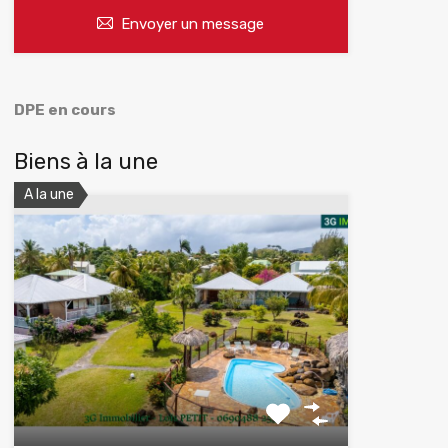
Envoyer un message
DPE en cours
Biens à la une
A la une