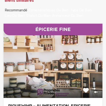
Biens similaires
Recommandé
Caractéristiques Du Bien
Type De Bien
Lieu Du Bien
Statut Du Bien
Annonceur Du Bien
RIQUEWIHR – ALIMENTATION, EPICERIE,