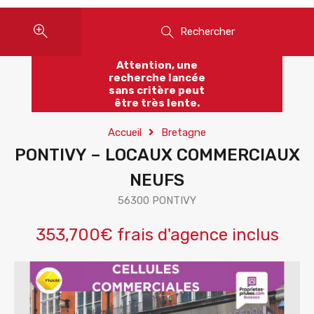
Rechercher
Attention, une
recherche lancée
sans critère peut
être très lente.
Accueil
Bretagne
PONTIVY – LOCAUX COMMERCIAUX
NEUFS
56300 PONTIVY
353,700€ frais d'agence inclus