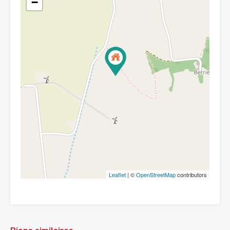
−
Leaflet
| ©
OpenStreetMap
contributors