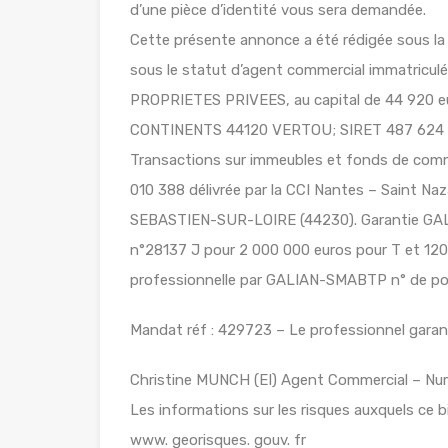
d’une pièce d’identité vous sera demandée.
Cette présente annonce a été rédigée sous la 
sous le statut d’agent commercial immatricu
PROPRIETES PRIVEES, au capital de 44 920 
CONTINENTS 44120 VERTOU; SIRET 487 624 77
Transactions sur immeubles et fonds de comm
010 388 délivrée par la CCI Nantes – Saint 
SEBASTIEN-SUR-LOIRE (44230). Garantie GALI
n°28137 J pour 2 000 000 euros pour T et 120 
professionnelle par GALIAN-SMABTP n° de pol
Mandat réf : 429723 – Le professionnel garanti
Christine MUNCH (EI) Agent Commercial – Nu
Les informations sur les risques auxquels ce b
www. georisques. gouv. fr