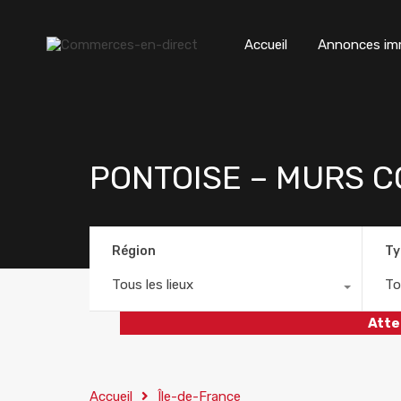
Accueil
Annonces imm
PONTOISE – MURS 
Région
Ty
Tous les lieux
To
Atte
Accueil
Île-de-France