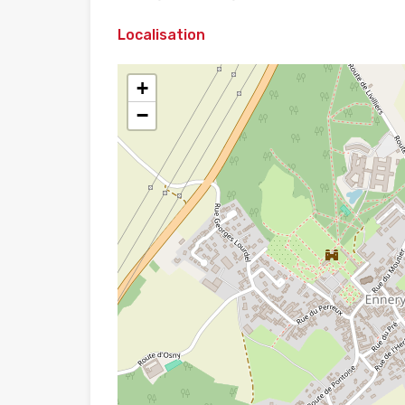
Localisation
+
−