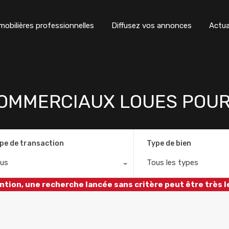
obilières professionnelles
Diffusez vos annonces
Actua
COMMERCIAUX LOUES POUR
pe de transaction
Type de bien
us
Tous les types
ntion, une recherche lancée sans critère peut être très l