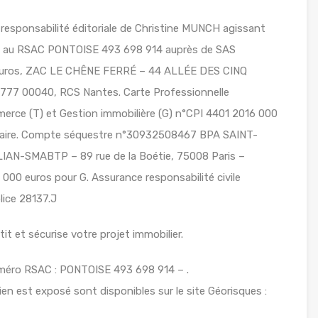
responsabilité éditoriale de Christine MUNCH agissant
lé au RSAC PONTOISE 493 698 914 auprès de SAS
euros, ZAC LE CHÊNE FERRÉ – 44 ALLÉE DES CINQ
7 00040, RCS Nantes. Carte Professionnelle
erce (T) et Gestion immobilière (G) n°CPI 4401 2016 000
Nazaire. Compte séquestre n°30932508467 BPA SAINT-
AN-SMABTP – 89 rue de la Boétie, 75008 Paris –
000 euros pour G. Assurance responsabilité civile
ice 28137.J
t et sécurise votre projet immobilier.
méro RSAC : PONTOISE 493 698 914 – .
ien est exposé sont disponibles sur le site Géorisques :