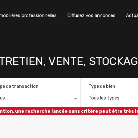
obilières professionnelles
Diffusez vos annonces
Actua
TRETIEN, VENTE, STOCKA
pe de transaction
Type de bien
us
Tous les types
ntion, une recherche lancée sans critère peut être très l