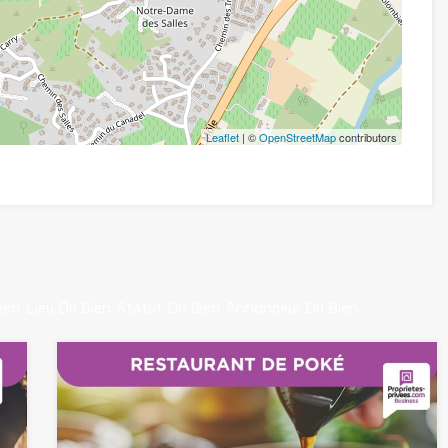
Leaflet
| ©
OpenStreetMap
contributors
ien
Lieu Du Bien
Statut Du Bien
Annonceur Du Bien