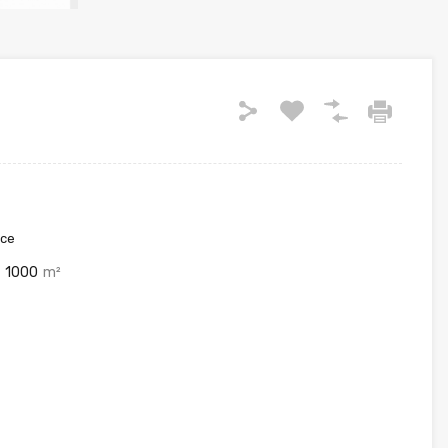
ace
1000
m²