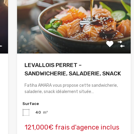
LEVALLOIS PERRET –
SANDWICHERIE, SALADERIE, SNACK
Fatiha AMARA vous propose cette sandwicherie,
saladerie, snack idéalement située…
Surface
40
m²
121,000€ frais d'agence inclus