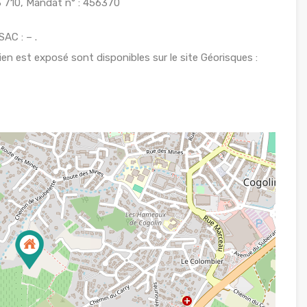
 710, Mandat n° : 456370
AC : – .
ien est exposé sont disponibles sur le site Géorisques :