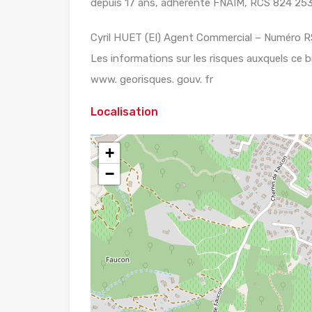
depuis 17 ans, adhérente FNAIM, RCS 824 253
Cyril HUET (EI) Agent Commercial – Numéro RS
Les informations sur les risques auxquels ce b
www. georisques. gouv. fr
Localisation
+
−