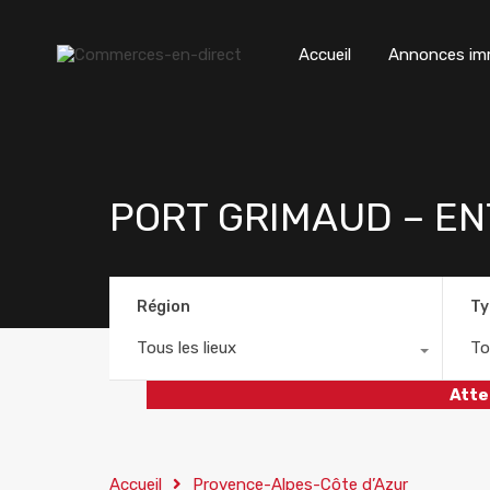
Accueil
Annonces imm
PORT GRIMAUD – EN
Région
Ty
Tous les lieux
To
Atte
Accueil
Provence-Alpes-Côte d’Azur