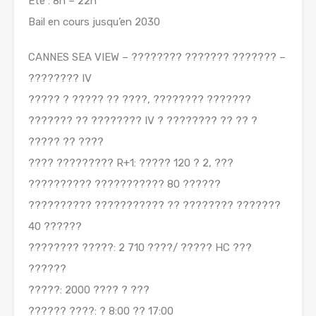
Eté : 8h – 22h
Bail en cours jusqu’en 2030
CANNES SEA VIEW – ???????? ??????? ??????? –
???????? IV
????? ? ????? ?? ????, ???????? ???????
??????? ?? ???????? IV ? ???????? ?? ?? ?
????? ?? ????
???? ????????? R+1: ????? 120 ? 2, ???
?????????? ??????????? 80 ??????
?????????? ??????????? ?? ???????? ???????
40 ??????
???????? ?????: 2 710 ????/ ????? HC ???
??????
?????: 2000 ???? ? ???
?????? ????: ? 8:00 ?? 17:00