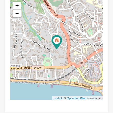
+
−
Leaflet
| ©
OpenStreetMap
contributors