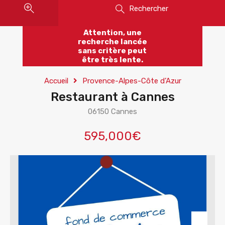
Rechercher
Attention, une
recherche lancée
sans critère peut
être très lente.
Accueil
Provence-Alpes-Côte d’Azur
Restaurant à Cannes
06150 Cannes
595,000€