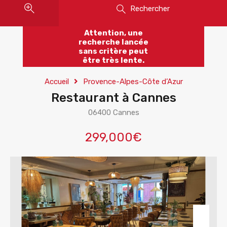
Rechercher
Attention, une
recherche lancée
sans critère peut
être très lente.
Accueil
Provence-Alpes-Côte d’Azur
Restaurant à Cannes
06400 Cannes
299,000€