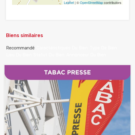
Leaflet
| ©
OpenStreetMap
contributors
Biens similaires
Recommandé
Caractéristiques Du Bien
Type De Bien
Lieu Du Bien
Statut Du Bien
Annonceur Du Bien