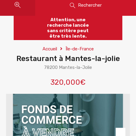
Rechercher
Attention, une
recherche lancée
sans critère peut
être très lente.
Accueil
Île-de-France
Restaurant à Mantes-la-jolie
78200 Mantes-la-Jolie
320,000€