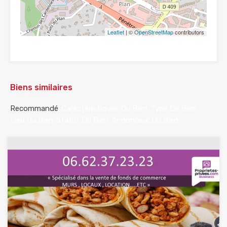
Leaflet
| ©
OpenStreetMap
contributors
Biens similaires
Recommandé
Caractéristiques Du Bien
Type De Bien
Lieu Du Bien
Statut Du Bien
Annonceur Du Bien