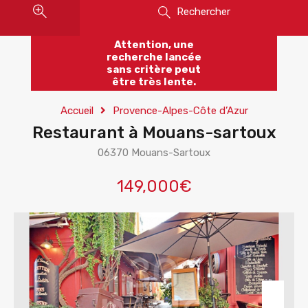
Rechercher
Attention, une
recherche lancée
sans critère peut
être très lente.
Accueil
Provence-Alpes-Côte d’Azur
Restaurant à Mouans-sartoux
06370 Mouans-Sartoux
149,000€