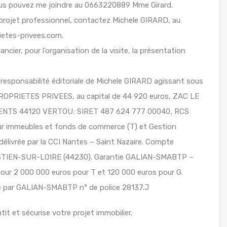
us pouvez me joindre au 0663220889 Mme Girard.
projet professionnel, contactez Michele GIRARD, au
ietes-privees.com.
ancier, pour l’organisation de la visite, la présentation
responsabilité éditoriale de Michele GIRARD agissant sous
PROPRIETES PRIVEES, au capital de 44 920 euros, ZAC LE
NTS 44120 VERTOU; SIRET 487 624 777 00040, RCS
sur immeubles et fonds de commerce (T) et Gestion
délivrée par la CCI Nantes – Saint Nazaire. Compte
TIEN-SUR-LOIRE (44230). Garantie GALIAN-SMABTP –
pour 2 000 000 euros pour T et 120 000 euros pour G.
lle par GALIAN-SMABTP n° de police 28137.J
it et sécurise votre projet immobilier.