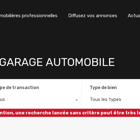
obilières professionnelles
Diffusez vos annonces
Actua
 GARAGE AUTOMOBILE
pe de transaction
Type de bien
us
Tous les types
ntion, une recherche lancée sans critère peut être très l