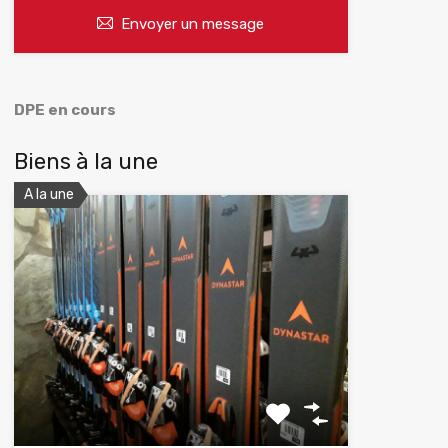
Envoyer un message
DPE en cours
Biens à la une
A la une