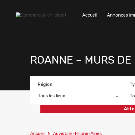
Accueil
Annonces imm
ROANNE – MURS DE
Région
Ty
Tous les lieux
To
Atte
Accueil
Auvergne-Rhône-Alpes