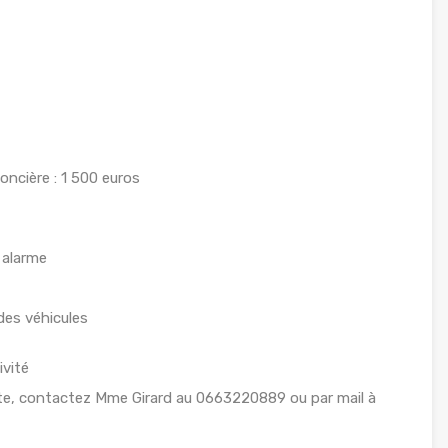
oncière : 1 500 euros
+ alarme
 des véhicules
ivité
site, contactez Mme Girard au 0663220889 ou par mail à