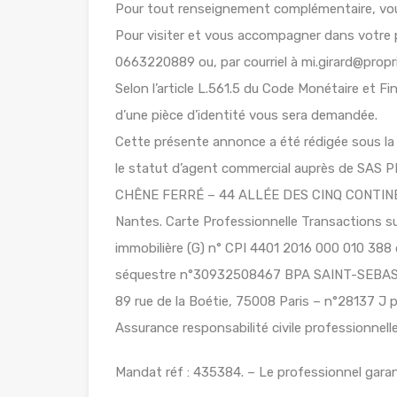
Pour tout renseignement complémentaire, vo
Pour visiter et vous accompagner dans votre 
0663220889 ou, par courriel à mi.girard@propr
Selon l’article L.561.5 du Code Monétaire et Fin
d’une pièce d’identité vous sera demandée.
Cette présente annonce a été rédigée sous la 
le statut d’agent commercial auprès de SAS 
CHÊNE FERRÉ – 44 ALLÉE DES CINQ CONTINE
Nantes. Carte Professionnelle Transactions 
immobilière (G) n° CPI 4401 2016 000 010 388 
séquestre n°30932508467 BPA SAINT-SEBAS
89 rue de la Boétie, 75008 Paris – n°28137 J 
Assurance responsabilité civile professionne
Mandat réf : 435384. – Le professionnel garant