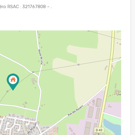
éro RSAC : 321767808 – .