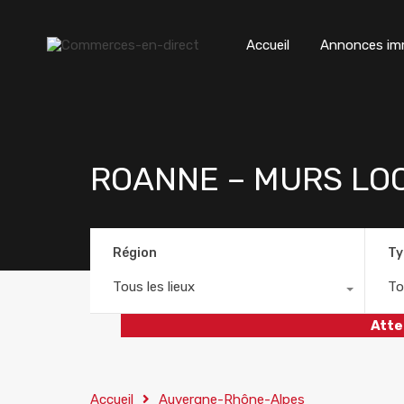
Accueil
Annonces imm
ROANNE – MURS LO
Région
Ty
Tous les lieux
To
Atte
Accueil
Auvergne-Rhône-Alpes