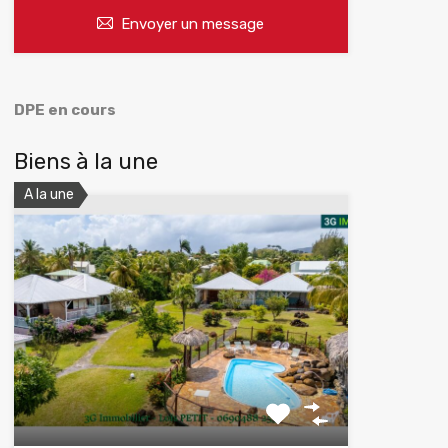
Envoyer un message
DPE en cours
Biens à la une
A la une