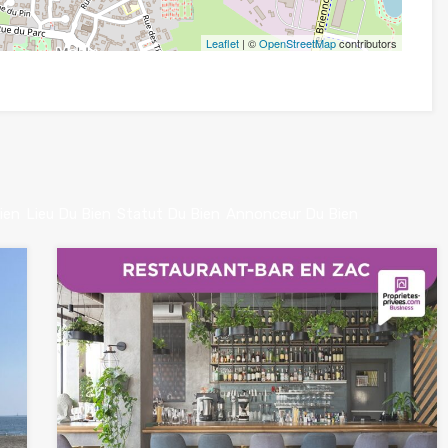
Leaflet
| ©
OpenStreetMap
contributors
ien
Lieu Du Bien
Statut Du Bien
Annonceur Du Bien