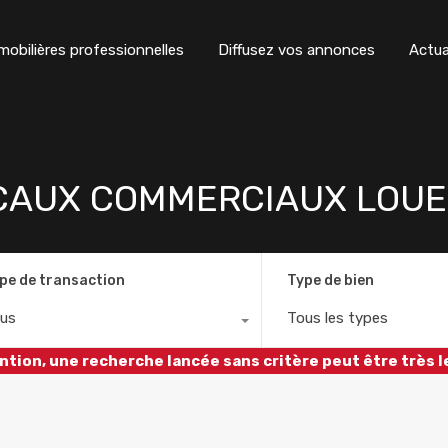
obilières professionnelles
Diffusez vos annonces
Actua
CAUX COMMERCIAUX LOUE
pe de transaction
Type de bien
us
Tous les types
ntion, une recherche lancée sans critère peut être très l