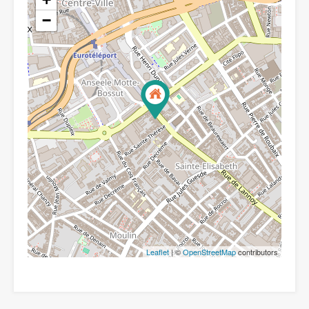
−
Leaflet
| ©
OpenStreetMap
contributors