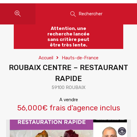
Rechercher
Attention, une
recherche lancée
sans critère peut
être très lente.
Accueil
Hauts-de-France
ROUBAIX CENTRE – RESTAURANT
RAPIDE
59100 ROUBAIX
A vendre
56,000€ frais d'agence inclus