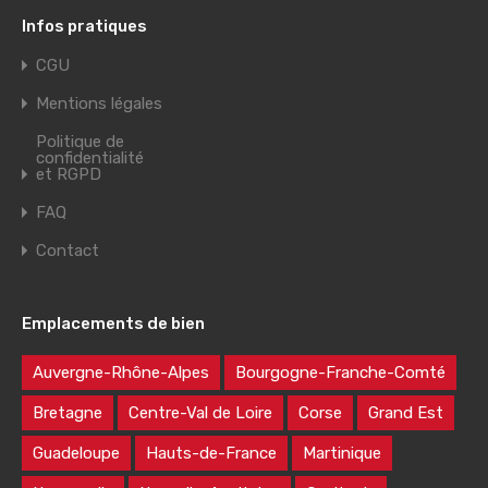
Infos pratiques
CGU
Mentions légales
Politique de
confidentialité
et RGPD
FAQ
Contact
Emplacements de bien
Auvergne-Rhône-Alpes
Bourgogne-Franche-Comté
Bretagne
Centre-Val de Loire
Corse
Grand Est
Guadeloupe
Hauts-de-France
Martinique