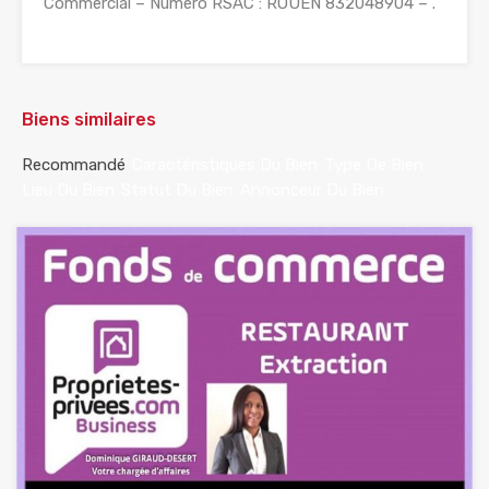
Commercial – Numéro RSAC : ROUEN 832048904 – .
Biens similaires
Recommandé
Caractéristiques Du Bien
Type De Bien
Lieu Du Bien
Statut Du Bien
Annonceur Du Bien