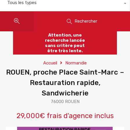
Tous les types
Rechercher
Attention, une
recherche lancée
sans critère peut
être très lente.
Accueil
Normandie
ROUEN, proche Place Saint-Marc –
Restauration rapide,
Sandwicherie
76000 ROUEN
29,000€ frais d'agence inclus