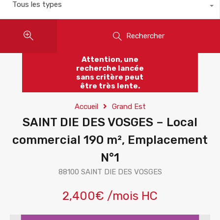
Tous les types
Rechercher
Attention, une
recherche lancée
sans critère peut
être très lente.
Accueil
Grand Est
SAINT DIE DES VOSGES – Local
commercial 190 m², Emplacement
N°1
88100 SAINT DIE DES VOSGES
2,400€ /mois HC