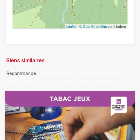
Leaflet
| ©
OpenStreetMap
contributors
Biens similaires
Recommandé
Caractéristiques Du Bien
Type De Bien
Lieu Du Bien
Statut Du Bien
Annonceur Du Bien