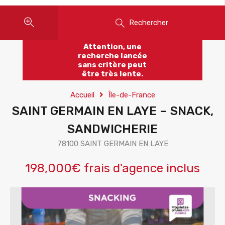
Rechercher
Attention, une
recherche lancée
sans critère peut
être très lente.
Accueil
Île-de-France
SAINT GERMAIN EN LAYE – SNACK,
SANDWICHERIE
78100 SAINT GERMAIN EN LAYE
198,000€ frais d'agence inclus