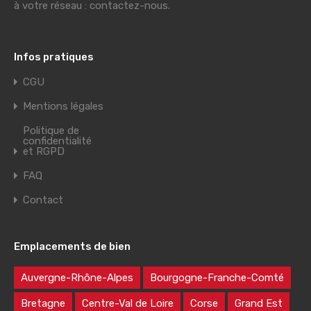
à votre réseau : contactez-nous.
Infos pratiques
CGU
Mentions légales
Politique de
confidentialité
et RGPD
FAQ
Contact
Emplacements de bien
Auvergne-Rhône-Alpes
Bourgogne-Franche-Comté
Bretagne
Centre-Val de Loire
Corse
Grand Est