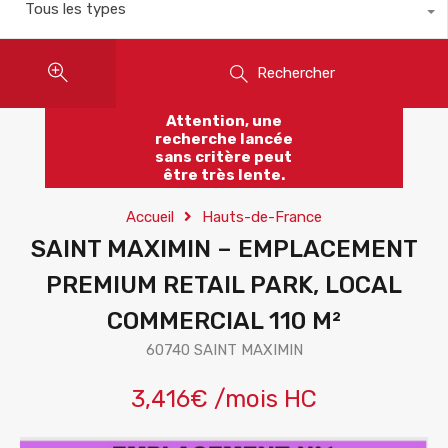
Tous les types
Rechercher
Attention, une
recherche lancée
sans critère peut
être très lente.
Accueil
Hauts-de-France
SAINT MAXIMIN – EMPLACEMENT
PREMIUM RETAIL PARK, LOCAL
COMMERCIAL 110 M²
60740 SAINT MAXIMIN
3,416€ /mois HC