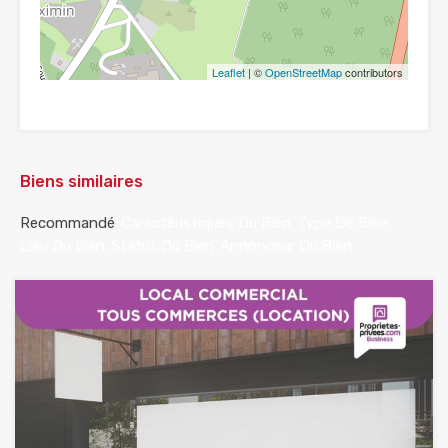
Leaflet
| ©
OpenStreetMap
contributors
Biens similaires
Recommandé
Caractéristiques Du Bien
Type De Bien
Lieu Du Bien
Statut Du Bien
Annonceur Du Bien