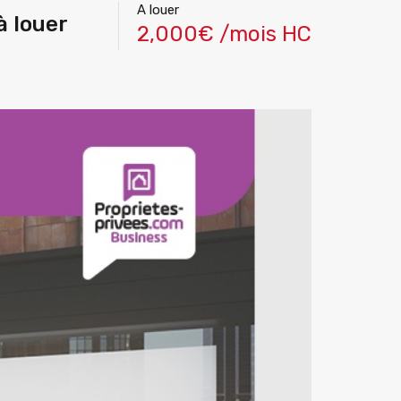
A louer
à louer
2,000€ /mois HC