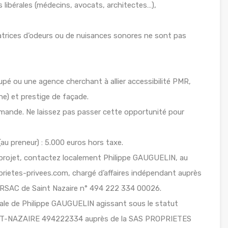
 libérales (médecins, avocats, architectes…),
atrices d’odeurs ou de nuisances sonores ne sont pas
roupé ou une agence cherchant à allier accessibilité PMR,
ine) et prestige de façade.
mande. Ne laissez pas passer cette opportunité pour
au preneur) : 5.000 euros hors taxe.
 projet, contactez localement Philippe GAUGUELIN, au
prietes-privees.com, chargé d’affaires indépendant auprès
u RSAC de Saint Nazaire n° 494 222 334 00026.
iale de Philippe GAUGUELIN agissant sous le statut
INT-NAZAIRE 494222334 auprès de la SAS PROPRIETES