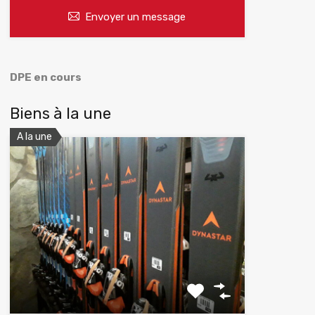
Envoyer un message
DPE en cours
Biens à la une
A la une