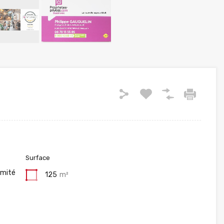
Surface
imité
125
m²