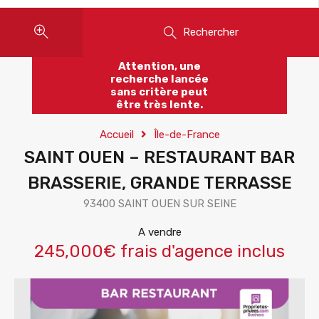
Rechercher
Attention, une
recherche lancée
sans critère peut
être très lente.
Accueil
Île-de-France
SAINT OUEN – RESTAURANT BAR
BRASSERIE, GRANDE TERRASSE
93400 SAINT OUEN SUR SEINE
A vendre
245,000€ frais d'agence inclus