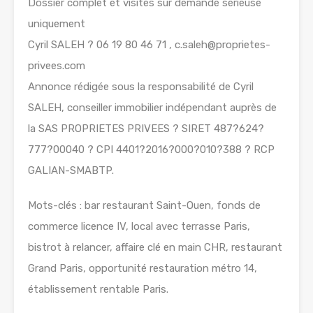
Dossier complet et visites sur demande sérieuse
uniquement
Cyril SALEH ? 06 19 80 46 71 , c.saleh@proprietes-
privees.com
Annonce rédigée sous la responsabilité de Cyril
SALEH, conseiller immobilier indépendant auprès de
la SAS PROPRIETES PRIVEES ? SIRET 487?624?
777?00040 ? CPI 4401?2016?000?010?388 ? RCP
GALIAN-SMABTP.
Mots-clés : bar restaurant Saint-Ouen, fonds de
commerce licence IV, local avec terrasse Paris,
bistrot à relancer, affaire clé en main CHR, restaurant
Grand Paris, opportunité restauration métro 14,
établissement rentable Paris.