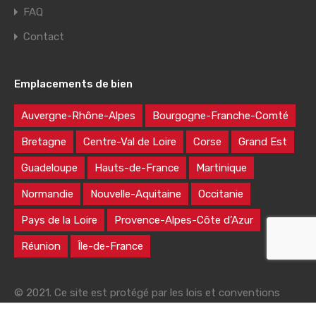
FAQ
Contact
Emplacements de bien
Auvergne-Rhône-Alpes
Bourgogne-Franche-Comté
Bretagne
Centre-Val de Loire
Corse
Grand Est
Guadeloupe
Hauts-de-France
Martinique
Normandie
Nouvelle-Aquitaine
Occitanie
Pays de la Loire
Provence-Alpes-Côte d’Azur
Réunion
Île-de-France
© 2021. Ce site est protégé par les lois et conventions
nationales et internationales sur le droit d'auteur