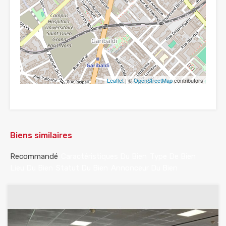
Leaflet
| ©
OpenStreetMap
contributors
Biens similaires
Recommandé
Caractéristiques Du Bien
Type De Bien
Lieu Du Bien
Statut Du Bien
Annonceur Du Bien