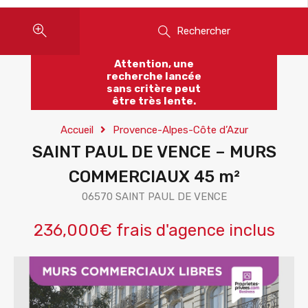
Rechercher
Attention, une
recherche lancée
sans critère peut
être très lente.
Accueil
Provence-Alpes-Côte d’Azur
SAINT PAUL DE VENCE – MURS
COMMERCIAUX 45 m²
06570 SAINT PAUL DE VENCE
236,000€ frais d'agence inclus