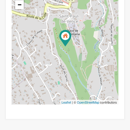
−
Leaflet
| ©
OpenStreetMap
contributors