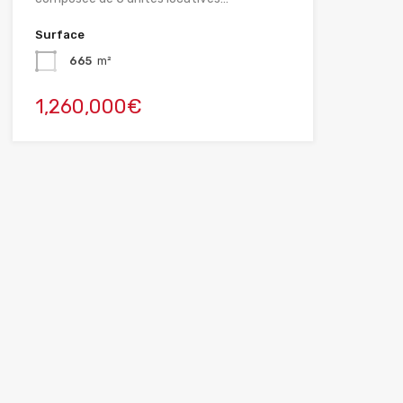
Surface
665
m²
1,260,000€