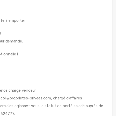
ente à emporter
t.
sur demande.
ionnelle !
ence charge vendeur.
coll@proprietes-privees.com, chargé d’affaires
ciales agissant sous le statut de porté salarié auprès de
87624777.