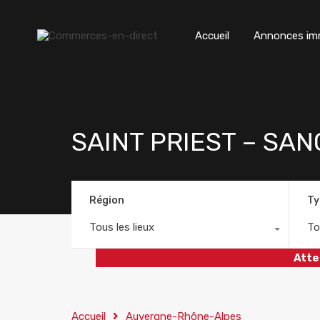
Accueil
Annonces imm
SAINT PRIEST – SA
Région
Ty
Tous les lieux
To
Atte
Accueil
Auvergne-Rhône-Alpes