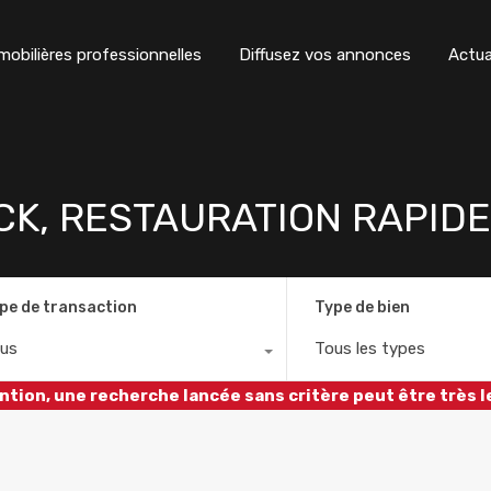
obilières professionnelles
Diffusez vos annonces
Actua
NCK, RESTAURATION RAPID
pe de transaction
Type de bien
us
Tous les types
ntion, une recherche lancée sans critère peut être très l