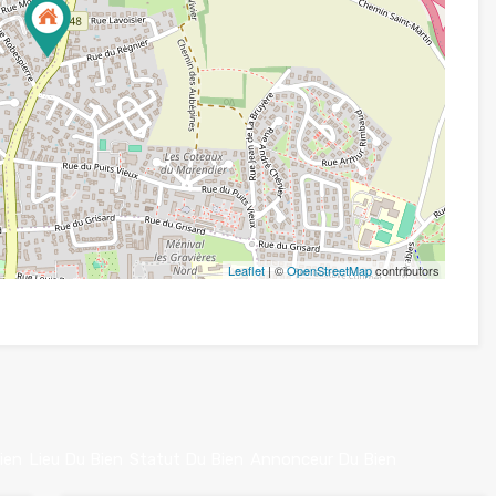
Leaflet
| ©
OpenStreetMap
contributors
ien
Lieu Du Bien
Statut Du Bien
Annonceur Du Bien