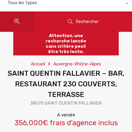
Tous les types
Rechercher
Attention, une
recherche lancée
sans critère peut
être très lente.
Accueil
Auvergne-Rhône-Alpes
SAINT QUENTIN FALLAVIER – BAR,
RESTAURANT 230 COUVERTS,
TERRASSE
38070 SAINT QUENTIN FALLAVIER
A vendre
356,000€ frais d'agence inclus