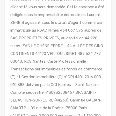
d’identité vous sera demandée. Cette annonce a été
rédigée sous la responsabilité éditoriale de Laurent
ZERBIB agissant sous le statut d’agent commercial
immatriculé au RSAC Nîmes 434 067 575 auprès de
SAS PROPRIETES PRIVEES, au capital de 44 920
euros, ZAC LE CHÊNE FERRÉ – 44 ALLÉE DES CINQ
CONTINENTS 44120 VERTOU ; SIRET 487 624 777
00040, RCS Nantes. Carte Professionnelle
Transactions sur immeubles et fonds de commerce
(T) et Gestion immobilière (G) n°CPI 4401 2016 000
010 388 délivrée par la CCI Nantes – Saint Nazaire.
Compte séquestre n°30932508467 BPA SAINT-
SEBASTIEN-SUR-LOIRE (44230). Garantie GALIAN-
SMABTP – 89 rue de la Boétie, 75008 Paris –
n°28137 J pour 2 000 000 euros pour T et 120 000