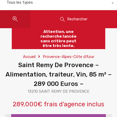
Tous les types
Rechercher
Attention, une
recherche lancée
sans critère peut
être très lente.
Accueil
Provence-Alpes-Côte d’Azur
Saint Remy De Provence –
Alimentation, traiteur, Vin, 85 m² –
289 000 Euros –
13210 SAINT REMY DE PROVENCE
289,000€ frais d'agence inclus