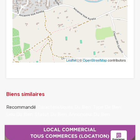
Leaflet
| ©
OpenStreetMap
contributors
Biens similaires
Recommandé
Caractéristiques Du Bien
Type De Bien
Lieu Du Bien
Statut Du Bien
Annonceur Du Bien