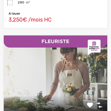
280
m²
A louer
3,250€ /mois HC