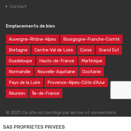
Contact
Emplacements de bien
Auvergne-Rhône-Alpes
Bourgogne-Franche-Comté
Bretagne
Centre-Val de Loire
Corse
Grand Est
Guadeloupe
Hauts-de-France
Martinique
Normandie
Nouvelle-Aquitaine
Occitanie
Pays de la Loire
Provence-Alpes-Côte d’Azur
Réunion
Île-de-France
© 2021. Ce site est protégé par les lois et conventions
nationales et internationales sur le droit d'auteur
SAS PROPRIETES PRIVEES
|