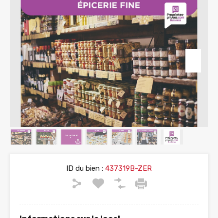
ID du bien :
437319B-ZER