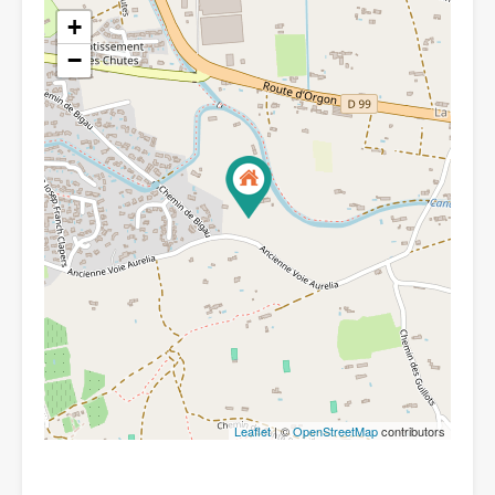
+
−
Leaflet
| ©
OpenStreetMap
contributors