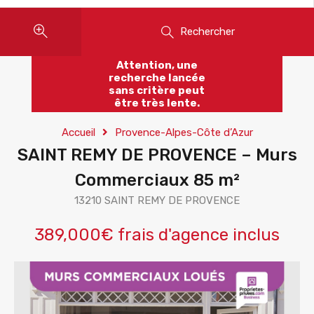
Rechercher
Attention, une
recherche lancée
sans critère peut
être très lente.
Accueil
Provence-Alpes-Côte d’Azur
SAINT REMY DE PROVENCE – Murs
Commerciaux 85 m²
13210 SAINT REMY DE PROVENCE
389,000€ frais d'agence inclus