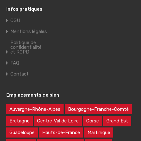
Infos pratiques
CGU
Mentions légales
Politique de
confidentialité
et RGPD
FAQ
Contact
Emplacements de bien
Auvergne-Rhône-Alpes
Bourgogne-Franche-Comté
Bretagne
Centre-Val de Loire
Corse
Grand Est
Guadeloupe
Hauts-de-France
Martinique